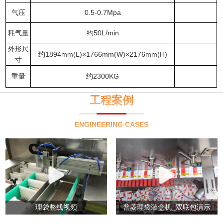
气压
0.5-0.7Mpa
耗气量
约50L/min
外形尺
约1894mm(L)×1766mm(W)×2176mm(H)
寸
重量
约2300KG
工程案例
ENGINEERING CASES
理袋整线视频
普菱理袋装盒机_双联包演示