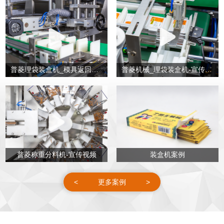
普菱理袋装盒机_模具返回流程
普菱机械_理袋装盒机-宣传视频
普菱称重分料机-宣传视频
装盒机案例