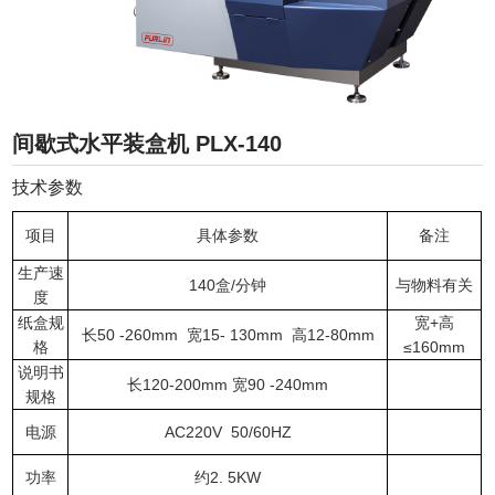
间歇式水平装盒机 PLX-140
技术参数
项目
具体参数
备注
生产速
140盒/分钟
与物料有关
度
纸盒规
宽+高
长50 -260mm 宽15- 130mm 高12-80mm
格
≤160mm
说明书
长120-200mm 宽90 -240mm
规格
电源
AC220V 50/60HZ
功率
约2. 5KW