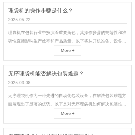
盒、装箱等工序。例如，在生产乳液试用装时，理袋机可...
理袋机的操作步骤是什么？
2025-05-22
理袋机在包装行业中扮演着重要角色，其操作步骤的规范性和准
确性直接影响生产效率和产品质量。以下将从开机准备、设备调
试、上料操作、运行监控、停机清理等方面详细阐述理袋机的操
More +
作步骤。一、开机准备在启动理袋机之前，需进行全面的准备工
作，确保设备处于安全、可运行状态。首...
无序理袋机能否解决包装难题？
2025-03-08
无序理袋机作为一种先进的自动化包装设备，在解决包装难题方
面展现出了显著的优势。以下是对无序理袋机如何解决包装难题
的详细分析：一、提高包装效率与准确性无序理袋机通过集成先
More +
进的传感器、机器视觉系统和智能算法，能够实现对物料的自动
识别、定位、分类和搬运。这一特性使得...