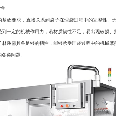
整性
的基础要求，直接关系到袋子在理袋过程中的完整性。
受到一定的机械作用力，若材质韧性不足，易出现破损、
子材质需具备足够的韧性，能够承受理袋过程中的机械摩
的各类问题。