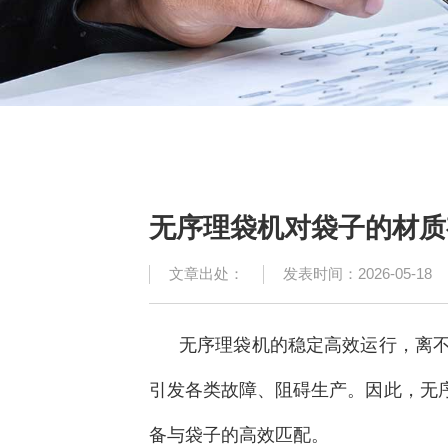
无序理袋机对袋子的材质
文章出处：
发表时间：2026-05-18
无序理袋机的稳定高效运行，离
引发各类故障、阻碍生产。因此，无
备与袋子的高效匹配。