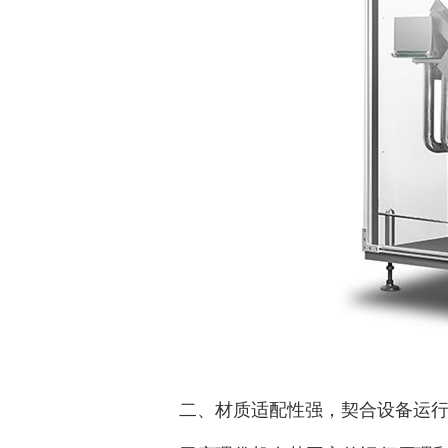
二、材质适配性强，契合设备运