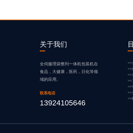
关于我们
>
全伺服理袋整列一体机包装机在
>
食品，大健康，医药，日化等领
>
域的应用。
>
>>
联系电话
>
>
13924105646