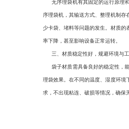
无序理袋机有其固定的运行原理
序理袋机，其输送方式、整理机制存
少卡袋、堵料等问题的发生。材质的
率下降，甚至影响设备正常运转。
三、材质稳定性好，规避环境与
袋子材质需具备良好的稳定性，
理袋效果。在不同的温度、湿度环境
求，不出现粘连、破损等情况，确保