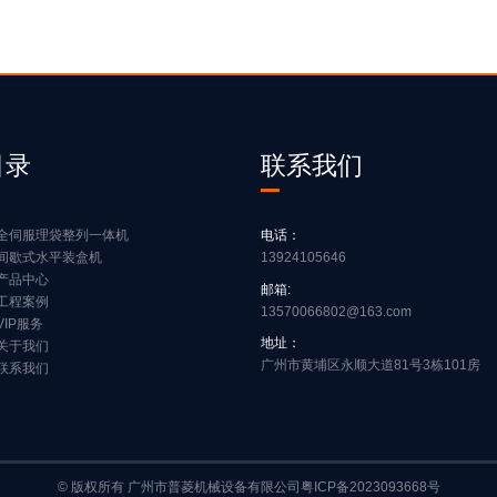
目录
联系我们
>全伺服理袋整列一体机
电话：
>间歇式水平装盒机
13924105646
>产品中心
邮箱:
>工程案例
13570066802@163.com
VIP服务
地址：
>关于我们
广州市黄埔区永顺大道81号3栋101房
>联系我们
© 版权所有 广州市普菱机械设备有限公司
粤ICP备2023093668号