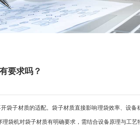
有要求吗？
不开袋子材质的适配。袋子材质直接影响理袋效率、设备
序理袋机对袋子材质有明确要求，需结合设备原理与工艺