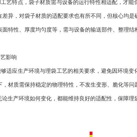
和工艺特点，袋子材质需与设备的运行特性相适配，才能
在差异，对袋子材质的适配要求也有所不同，但核心均是
表面特性、厚度均匀度等，需与设备的输送部件、整理结
工艺影响
能够适应生产环境与理袋工艺的相关要求，避免因环境变
下，材质需保持稳定的物理特性，不发生变形、脆化等问
无论生产环境如何变化，都能维持良好的适配性，保障理