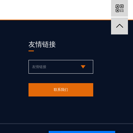
友情链接
友情链接
联系我们