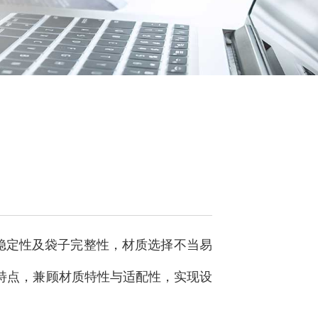
稳定性及袋子完整性，材质选择不当易
特点，兼顾材质特性与适配性，实现设