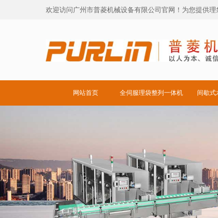
欢迎访问广州市普菱机械设备有限公司官网！为您提供
理
网站首页
全伺服理袋整列一体机
间歇式