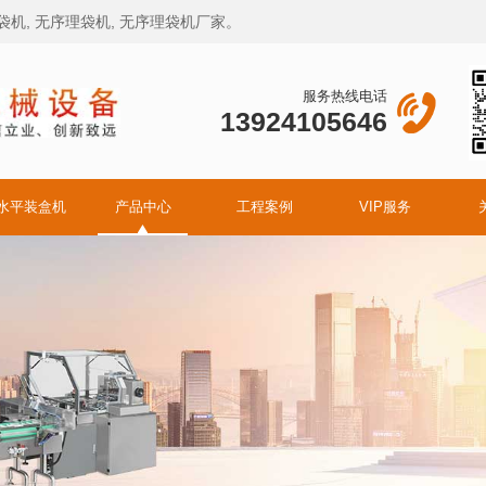
袋机
,
无序理袋机
,
无序理袋机厂家
。
服务热线电话
13924105646
水平装盒机
产品中心
工程案例
VIP服务