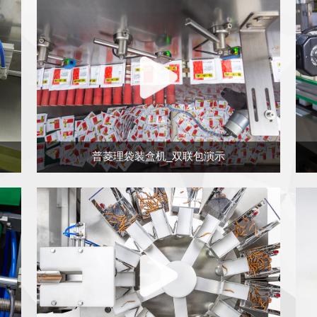
普菱理袋装盒机_双联包演示