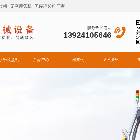
袋机
,
无序理袋机
,
无序理袋机厂家
。
服务热线电话
13924105646
水平装盒机
产品中心
工程案例
VIP服务