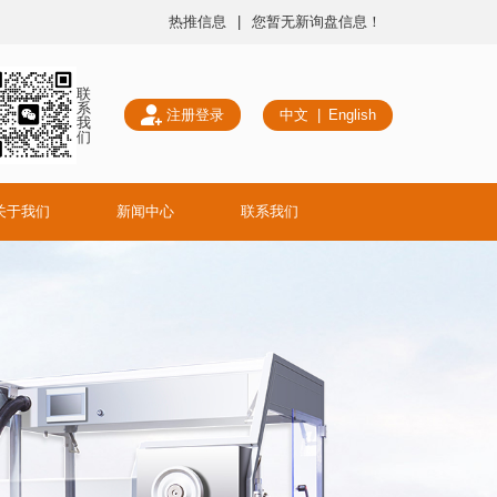
热推信息
|
您暂无新询盘信息！
联
系
注册登录
中文
|
English
我
们
关于我们
新闻中心
联系我们